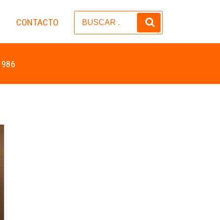
CONTACTO
S
 986