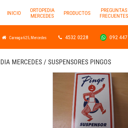
ORTOPEDIA
PREGUNTAS
INICIO
PRODUCTOS
MERCEDES
FRECUENTE
4532 0228
092 447
Careaga 625, Mercedes
DIA MERCEDES / SUSPENSORES PINGOS