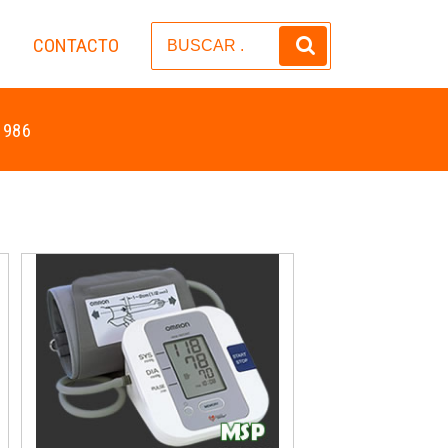
CONTACTO
S
 986