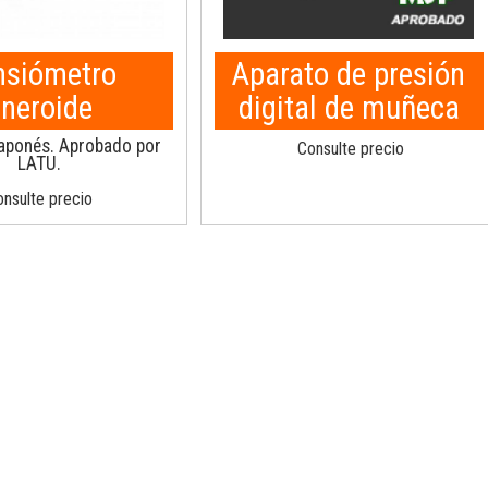
nsiómetro
Aparato de presión
neroide
digital de muñeca
japonés. Aprobado por
Consulte precio
LATU.
nsulte precio