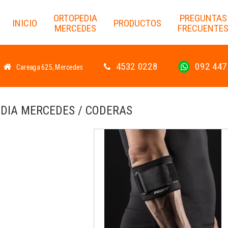
ORTOPEDIA
PREGUNTAS
INICIO
PRODUCTOS
MERCEDES
FRECUENTE
4532 0228
092 447
Careaga 625, Mercedes
DIA MERCEDES / CODERAS