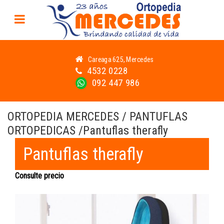
Careaga 625, Mercedes
4532 0228
092 447 986
ORTOPEDIA MERCEDES / PANTUFLAS
ORTOPEDICAS /Pantuflas therafly
Pantuflas therafly
Consulte precio