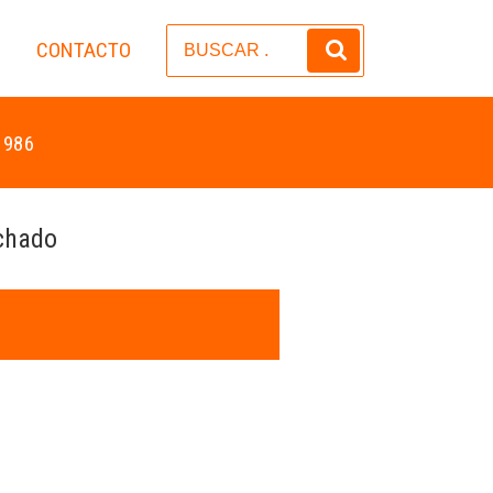
CONTACTO
S
 986
chado