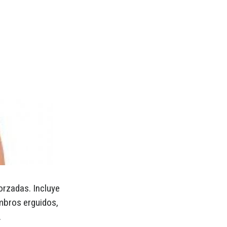
orzadas. Incluye
ombros erguidos,
.