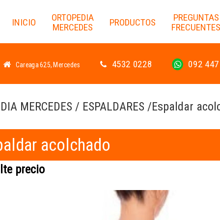
ORTOPEDIA
PREGUNTAS
INICIO
PRODUCTOS
MERCEDES
FRECUENTE
4532 0228
092 447
Careaga 625, Mercedes
DIA MERCEDES / ESPALDARES /Espaldar acol
aldar acolchado
te precio