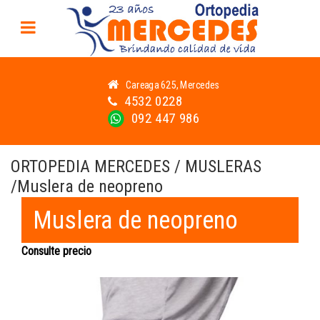
Careaga 625, Mercedes
4532 0228
092 447 986
ORTOPEDIA MERCEDES / MUSLERAS
/Muslera de neopreno
Muslera de neopreno
Consulte precio